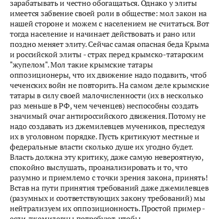
зарабатывать и честно обогащаться. Однако у элиты
имеется забвение своей роли в обществе: мол закон на
нашей стороне и можем с населением не считаться. Вот
тогда население и начинает действовать и рано или
поздно меняет элиту. Сейчас самая опасная беда Крыма
и российской элиты - страх перед крымско-татарским
"жупелом". Мол такие крымские татары
оппозиционеры, что их движение надо подавить, чтоб
чеченских войн не повторить. На самом деле крымские
татары в силу своей малочисленности (их в несколько
раз меньше в РФ, чем чеченцев) неспособны создать
значимый очаг антироссийского движения. Потому не
надо создавать из джемилевцев мучеников, преследуя
их в уголовном порядке. Пусть критикуют местные и
федеральные власти сколько душе их угодно будет.
Власть должна эту критику, даже самую невероятную,
спокойно выслушать, проанализировать и то, что
разумно и приемлемо с точки зрения закона, принять!
Встав на пути принятия требований даже джемилевцев
(разумных и соответствующих закону требований) мы
нейтрализуем их оппозиционность. Простой пример -
если джемилевцы потребуют, чтобы