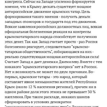
конгресса. Сейчас на Западе усиленно формируется
мнение, что в Крыму дескать существует мощное
антироссийское движение крымских татар. Цель
формирования такого мнения - получить деньги
западных спонсоров и государств под это движения.
Всякие заявления российских должностных лиц, всякая
официальная болезненная реакция на конгрессы
крымскотатарского народа способствует получению
этих денег. Так как Запад считает просто - раз Россия
болезненно реагирует, следовательно "крымско-
татарская общественность", собирающаяся на них -
реально существующая мощная антироссийская сила!
Считает Запад и дает денежки Джемилеву. Вместе с тем
никакого "крымскотатарского вопроса" нет в России.
Нет и возникнуть не может по двум причинам. Во-
первых, крымские татары - это народ, который
составляет явное меньшинство жителей Республики
Крым (около 12 % населения региона!), причем ни в
одном районе доля этого этноса не превышает 30 %
населения. При таком раскладе, никаких шансов
сформировать в условиях демократии
"мононациональное правительство" у Джемилева нет.