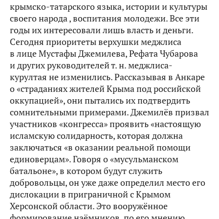
крымско-татарского языка, истории и культуры
своего народа , воспитания молодежи. Все эти
годы их интересовали лишь власть и деньги.
Сегодня приоритеты верхушки меджлиса
в лице Мустафы Джемилева, Рефата Чубарова
и других руководителей т. н. меджлиса-
курултая не изменились. Рассказывая в Анкаре
о «страданиях жителей Крыма под российской
оккупацией», они пытались их подтвердить
сомнительными примерами. Джемилёв призвал
участников «конгресса» проявить «настоящую
исламскую солидарность, которая должна
заключаться «в оказании реальной помощи
единоверцам». Говоря о «мусульманском
батальоне», в котором будут служить
добровольцы, он уже даже определил место его
дислокации в приграничной с Крымом
Херсонской области. Это вооружённое
формирование наёмников, по его мнению,