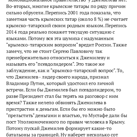
Во-вторых, многие крымские татары по ряду причин
сильно обрусели. Перепись 2001 года показала, что
заметная часть крымских татар (около 8 %) не считает
крымско-татарский своим родным языком. Перепись
2014 года реально покажет текущую ситуацию с
языками. Потому вся эта шумиха с надуманным
"крымско-татарским вопросом" вредит России. Также
замечу, что не стоит Сергею Павловичу так
пренебрежительно относиться к Джемилеву и
называть его "псевдолидером". Это такое же
заблуждение, как и "крымско-татарский вопрос". То,
что Джемилев - лидер своего народа, признал
Владимир Путин, который удостоил его личной
встречи. Если бы Джемилев был псевдолидером, то
разве Президент стал бы терять на разговор с ним
время? Также нелепо обвинять Джемилева в
пристрастии к деньгам. Если бы его можно было
"прельстить" деньгами и властью, то Мустафе дали бы
пост Уполномоченного по правам человека в Крыму.
Потому пускай Джемилев формирует какие-то
батальоны за границей. Ну наберет несколько сот