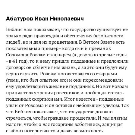
Абатуров Иван Николаевич
Библия нам показывает, что государство существует не
только ради правосудия и обеспечения безопасности
людей, но и для их процветания. В Ветхом Завете есть
показательный пример - когда сын и преемник
Соломона Ровоам стал царем (в довольно зрелые годы
- в 41 год), то к нему пришли подданные и предложили
договор: он облегчит им жизнь, а за это они будут ему
верно служить. Ровоам посоветовался со старцами
(теми, кто был опытнее его) и они порекомендовали
ему удовлетворить желание подданных. Но вот Ровоам
принял точку зрения ровесников и пообещал стегать
подданных скорпионами. Итог известен - подданные
ушли от Ровоама и он остался с небольшим уделом. Так
что Библия показывает, что государство должно
стремиться, чтобы граждане процветали. И мы платим
налоги, чтобы о нас госорганы заботились, защищая
слабого потерпевшего и давая возможность