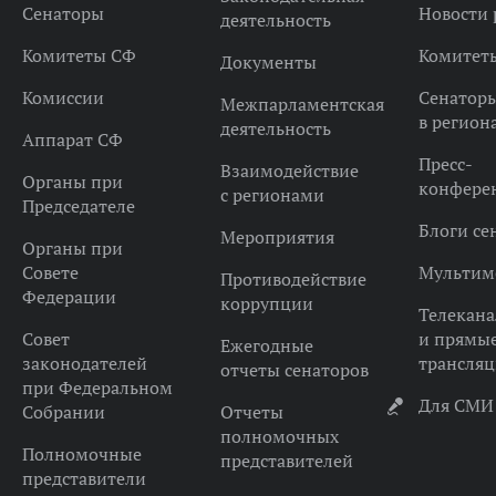
Сенаторы
Новости 
деятельность
Комитеты СФ
Комитет
Документы
Комиссии
Сенатор
Межпарламентская
в регион
деятельность
Аппарат СФ
Пресс-
Взаимодействие
Органы при
конфере
с регионами
Председателе
Блоги се
Мероприятия
Органы при
Совете
Мультим
Противодействие
Федерации
коррупции
Телекана
Совет
и прямы
Ежегодные
законодателей
трансля
отчеты сенаторов
при Федеральном
Для СМИ
Собрании
Отчеты
полномочных
Полномочные
представителей
представители