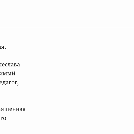
ля.
чеслава
нимый
едагог,
священная
его