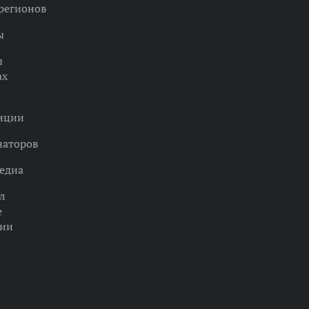
регионов
ы
ы
ах
нции
наторов
едиа
л
е
ции