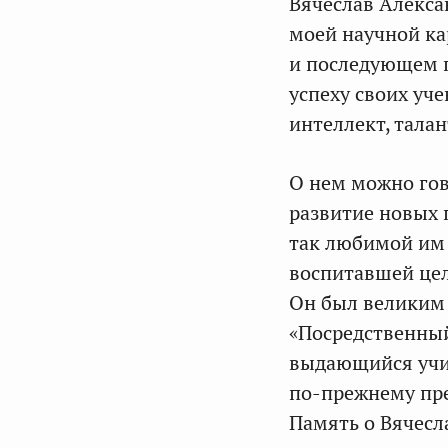
Вячеслав Алекса
моей научной ка
и последующем п
успеху своих уч
интеллект, тала
О нем можно гов
развитие новых 
так любимой им
воспитавшей цел
Он был великим 
«Посредственный
выдающийся учит
по‑прежнему пр
Память о Вячесл