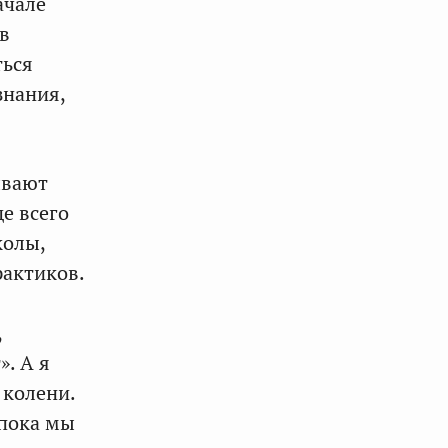
ачале
в
ться
знания,
ывают
е всего
колы,
рактиков.
,
. А я
 колени.
 пока мы