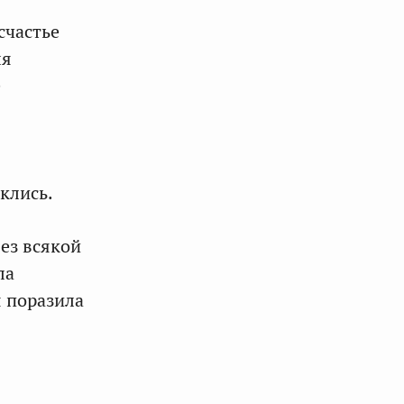
счастье
ля
е
клись.
ез всякой
ла
я поразила
-