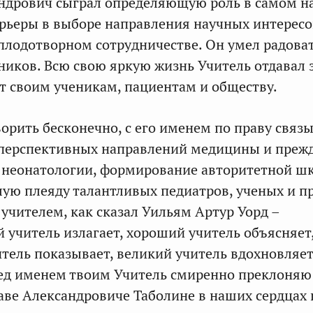
ндрович сыграл определяющую роль в самом н
рьеры в выборе направления научных интересо
лодотворном сотрудничестве. Он умел радова
еников. Всю свою яркую жизнь Учитель отдавал 
нт своим ученикам, пациентам и обществу.
орить бесконечно, с его именем по праву связ
перспективных направлений медицины и прежд
 неонатологии, формирование авторитетной ш
ую плеяду талантливых педиатров, ученых и п
учителем, как сказал Уильям Артур Уорд –
 учитель излагает, хороший учитель объясняет
ель показывает, великий учитель вдохновляет»
ед именем твоим Учитель смиренно преклоняю
аве Александровиче Таболине в наших сердцах