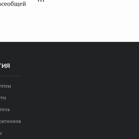
 всеобщей
ТИЯ
 темы
сти
тель
регионов
ы