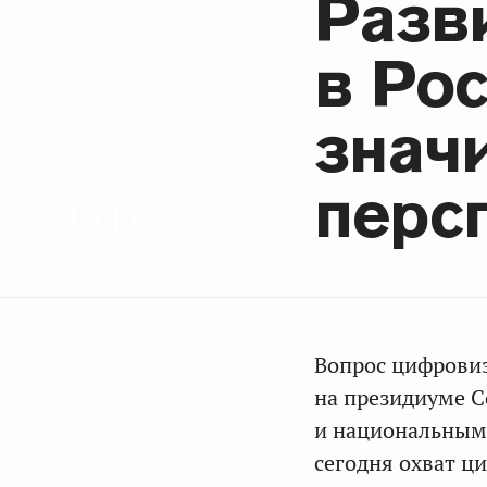
Разви
в Ро
знач
перс
Вопрос цифровиз
на президиуме С
и национальным 
сегодня охват ц