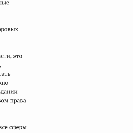
ные
ифровых
сти, это
,
тать
жно
здании
зом права
все сферы