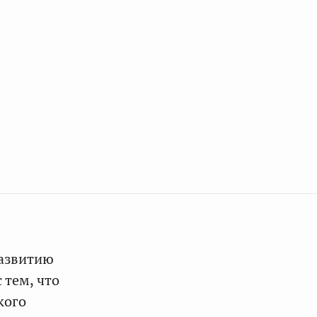
развитию
 тем, что
кого