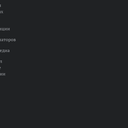
ы
ах
нции
наторов
едиа
л
е
ции