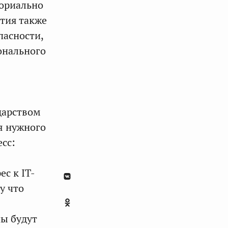
ториально
ития также
пасности,
ионального
дарством
я нужного
есс:
с к IT-
у что
ы будут