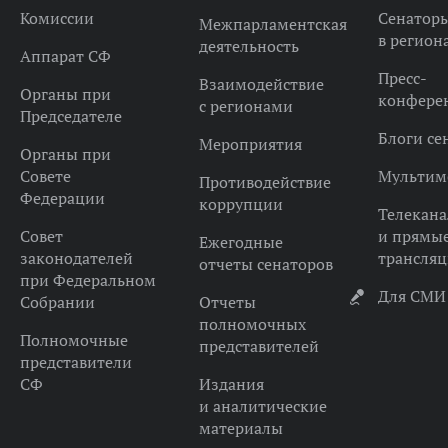
Комиссии
Сенатор
Межпарламентская
в регион
деятельность
Аппарат СФ
Пресс-
Взаимодействие
Органы при
конфере
с регионами
Председателе
Блоги се
Мероприятия
Органы при
Совете
Мультим
Противодействие
Федерации
коррупции
Телекана
Совет
и прямы
Ежегодные
законодателей
трансля
отчеты сенаторов
при Федеральном
Для СМИ
Собрании
Отчеты
полномочных
Полномочные
представителей
представители
СФ
Издания
и аналитические
материалы