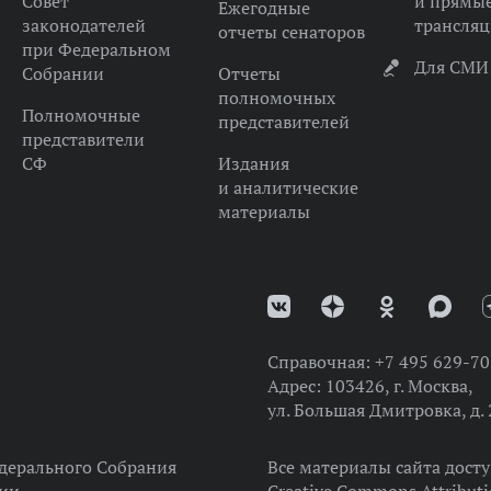
Совет
и прямы
Ежегодные
законодателей
трансля
отчеты сенаторов
при Федеральном
Для СМИ
Собрании
Отчеты
полномочных
Полномочные
представителей
представители
СФ
Издания
и аналитические
материалы
Справочная:
+7 495 629-70
Адрес:
103426, г. Москва,
ул. Большая Дмитровка, д. 
дерального Собрания
Все материалы сайта дост