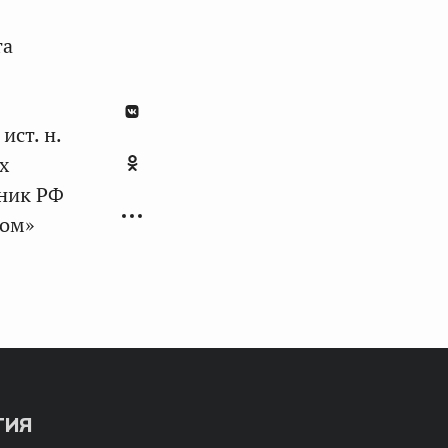
та
ист. н.
х
ник РФ
вом»
ТИЯ