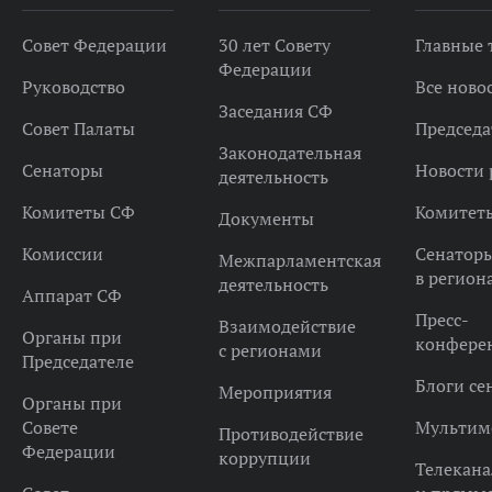
Совет Федерации
30 лет Совету
Главные
Федерации
Руководство
Все ново
Заседания СФ
Совет Палаты
Председа
Законодательная
Сенаторы
Новости 
деятельность
Комитеты СФ
Комитет
Документы
Комиссии
Сенатор
Межпарламентская
в регион
деятельность
Аппарат СФ
Пресс-
Взаимодействие
Органы при
конфере
с регионами
Председателе
Блоги се
Мероприятия
Органы при
Совете
Мультим
Противодействие
Федерации
коррупции
Телекана