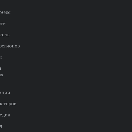
 темы
сти
тель
регионов
ы
ы
ах
нции
наторов
едиа
л