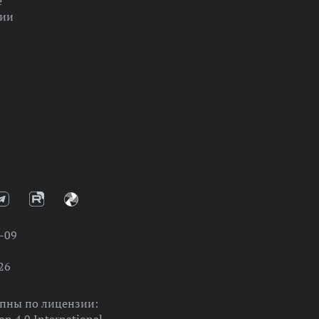
е
ции
-09
26
упны по лицензии: