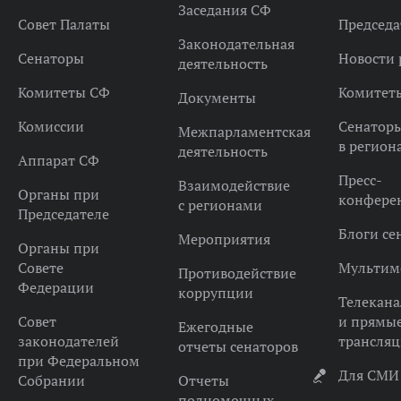
Заседания СФ
Совет Палаты
Председа
Законодательная
Сенаторы
Новости 
деятельность
Комитеты СФ
Комитет
Документы
Комиссии
Сенатор
Межпарламентская
в регион
деятельность
Аппарат СФ
Пресс-
Взаимодействие
Органы при
конфере
с регионами
Председателе
Блоги се
Мероприятия
Органы при
Совете
Мультим
Противодействие
Федерации
коррупции
Телекана
Совет
и прямы
Ежегодные
законодателей
трансля
отчеты сенаторов
при Федеральном
Для СМИ
Собрании
Отчеты
полномочных