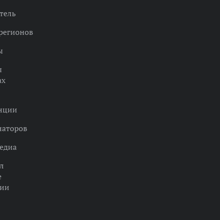
тель
регионов
ы
ы
ах
нции
наторов
едиа
л
е
ции