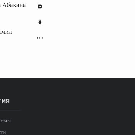
а Абакана
нчил
ТИЯ
 темы
сти