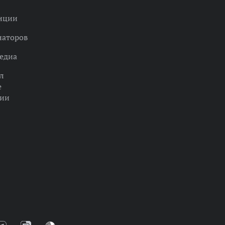
нции
наторов
едиа
л
е
ции