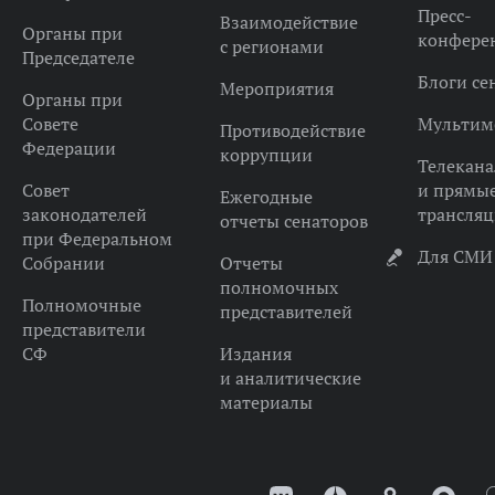
Пресс-
Взаимодействие
Органы при
конфере
с регионами
Председателе
Блоги се
Мероприятия
Органы при
Совете
Мультим
Противодействие
Федерации
коррупции
Телекана
Совет
и прямы
Ежегодные
законодателей
трансля
отчеты сенаторов
при Федеральном
Для СМИ
Собрании
Отчеты
полномочных
Полномочные
представителей
представители
СФ
Издания
и аналитические
материалы