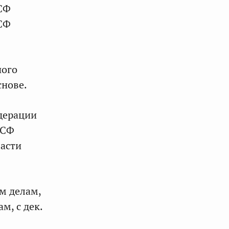
 СФ
 СФ
ного
снове.
дерации
 СФ
ласти
м делам,
м, с дек.