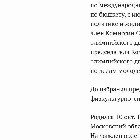
по международны
по бюджету, с и
политике и жили
член Комиссии С
олимпийского дв
председателя Ко
олимпийского дв
по делам молоде
До избрания пре
физкультурно-с
Родился 10 окт.
Московский обла
Награжден ордено