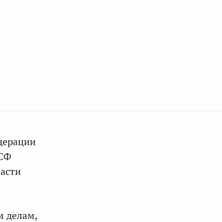
дерации
 СФ
ласти
м делам,