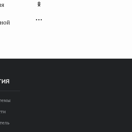
ия
тной
ТИЯ
 темы
сти
тель