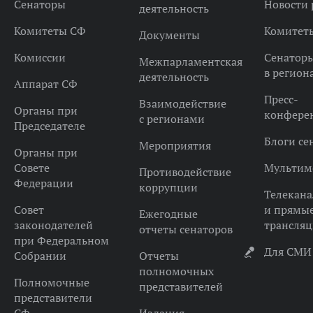
Сенаторы
Новости 
деятельность
Комитеты СФ
Комитет
Документы
Комиссии
Сенатор
Межпарламентская
в регион
деятельность
Аппарат СФ
Пресс-
Взаимодействие
Органы при
конфере
с регионами
Председателе
Блоги се
Мероприятия
Органы при
Совете
Мультим
Противодействие
Федерации
коррупции
Телекана
Совет
и прямы
Ежегодные
законодателей
трансля
отчеты сенаторов
при Федеральном
Для СМИ
Собрании
Отчеты
полномочных
Полномочные
представителей
представители