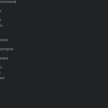
регионов
ы
ы
ах
нции
наторов
едиа
л
е
ции