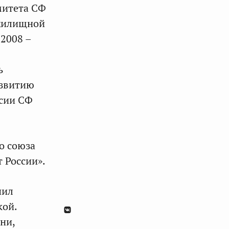
митета СФ
 жилищной
 2008 –
ь
азвитию
ссии СФ
о союза
 России».
чил
кой.
ни,