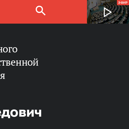
ЭФИР
ственной
ия
едович