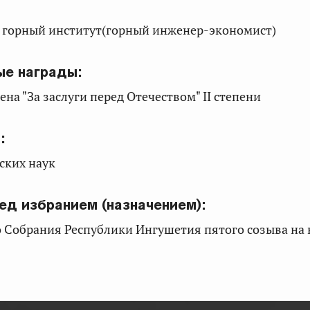
й горный институт(горный инженер-экономист)
ые награды:
дена "За заслуги перед Отечеством" II степени
:
ских наук
ед избранием (назначением):
о Собрания Республики Ингушетия пятого созыва на