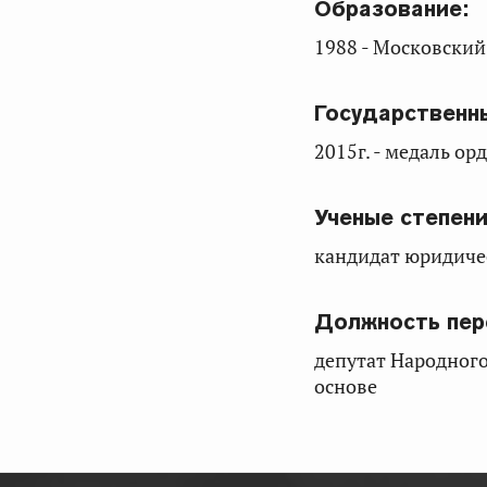
Образование:
1988 - Московски
Государственн
2015г. - медаль ор
Ученые степени
кандидат юридиче
Должность пер
депутат Народног
основе