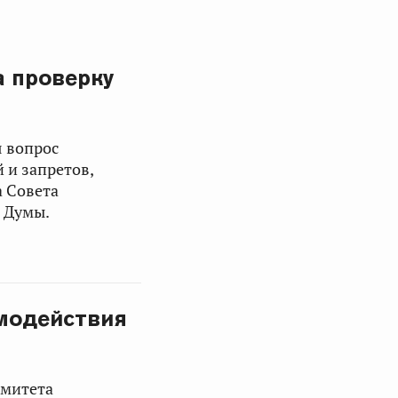
а проверку
я вопрос
 и запретов,
а Совета
й Думы.
имодействия
омитета