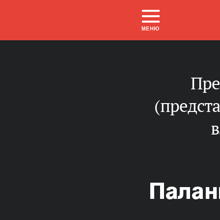
МЕНЮ
представитель от законодательного
(предст
в
Палан