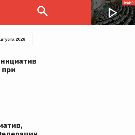
ЭФИР
августа 2026
инициатив
 при
иатив,
Федерации