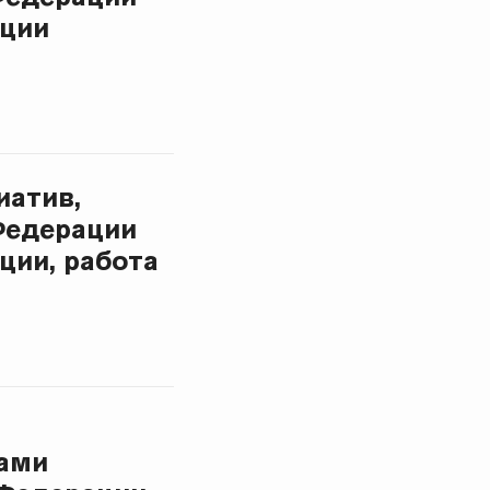
ации
иатив,
Федерации
ции, работа
нами