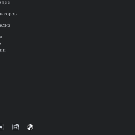
нции
наторов
едиа
л
е
ции