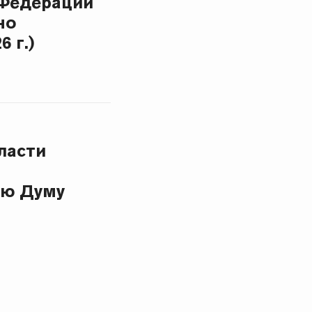
 Федерации
но
 г.)
ласти
ую Думу