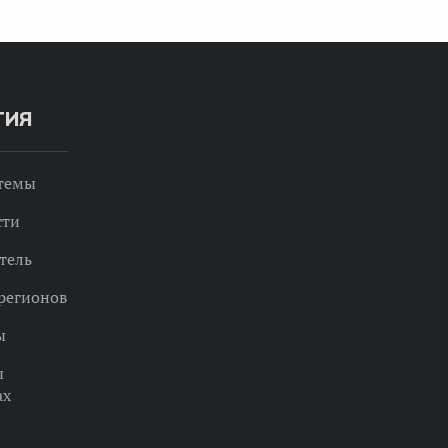
ТИЯ
 темы
сти
тель
регионов
ы
ы
ах