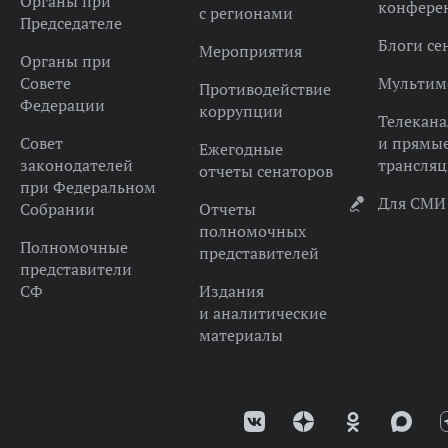
Органы при
конфере
с регионами
Председателе
Блоги се
Мероприятия
Органы при
Совете
Мультим
Противодействие
Федерации
коррупции
Телекана
Совет
и прямы
Ежегодные
законодателей
трансля
отчеты сенаторов
при Федеральном
Для СМИ
Собрании
Отчеты
полномочных
Полномочные
представителей
представители
СФ
Издания
и аналитические
материалы