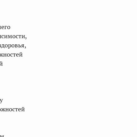
шего
исимости,
здоровья,
ожностей
й
у
ожностей
ем