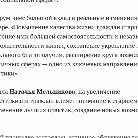
орум внес большой вклад в реальные изменения
ере. «Повышение качества жизни граждан стар
тение ими большей самостоятельности и незав
олжительности жизни, сохранение укрепление 
льного благополучия, расширение круга возм
зличных сферах — одно из ключевых направлени
тики».
ила
Наталья Мельникова
, на увеличение
сти жизни граждан влияет внимание к старшем
енение лучших практик, создание новых возм
й площадке состоялась активное обсуждение т