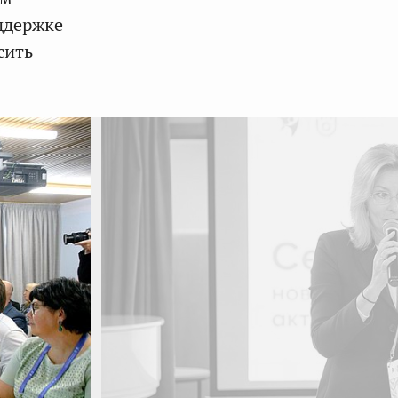
ддержке
сить