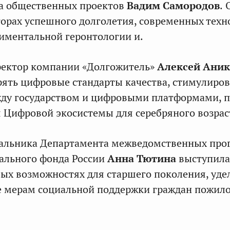
ла общественных проектов
Вадим Самородов
.
орах успешного долголетия, современных техн
риментальной геронтологии и.
ректор компании «Долгожитель»
Алексей Ани
ять цифровые стандарты качества, стимулиров
жду государством и цифровыми платформами, 
 Цифровой экосистемы для серебряного возрас
чальника Департамента межведомственных про
ального фонда России
Анна Тютина
выступила
вых возможностях для старшего поколения, уде
е мерам социальной поддержки граждан пожил