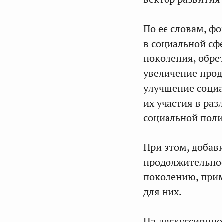
По ее словам, ф
в социальной сф
поколения, обре
увеличение прод
улучшение социа
их участия в ра
социальной поли
При этом, добав
продолжительно
поколению, прим
для них.
На дискуссионно