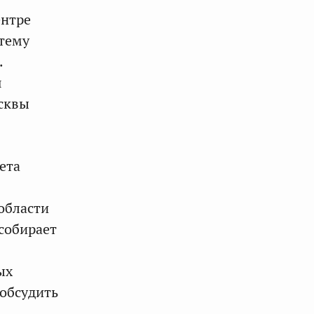
ентре
 тему
.
я
осквы
ета
Ф
области
 собирает
ых
обсудить