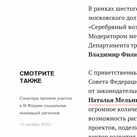
В рамках шестог
московского дол
«Серебряный воз
Модератором ме
Департамента тр
Владимир Фил
С приветственны
СМОТРИТЕ
ТАКЖЕ
Совета Федераци
от законодатель
Сенаторы приняли участие
Наталья Мельн
в VI Форуме социальных
огромное количе
инноваций регионов
возможность рас
12 сентября 2025 г.
проектов, подел
вектор развития