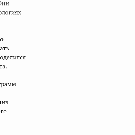
Они
ологиях
ко
ать
поделился
та.
грамм
лив
ого