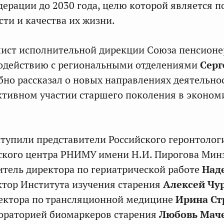
дерации до 2030 года, целю которой является 
ти и качества их жизни.
лист исполнительной дирекции Союза пенсионе
модействию с региональными отделениями
Серг
но рассказал о новых направлениях деятельно
ктивном участии старшего поколения в эконом
тупили представители Российского геронтолог
ского центра РНИМУ имени Н.И. Пирогова Мин
итель директора по гериатрической работе
Над
ектор Института изучения старения
Алексей Чу
ректора по трансляционной медицине
Ирина Ст
ораторией биомаркеров старения
Любовь Мач