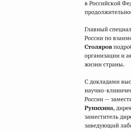
в Российской Фе
продолжительнос
Главный специа
России по взаи
Столяров
подроб
организации и а
жизни страны.
С докладами выс
научно-клиниче
России — замест
Рунихина
, дир
заместитель ди
заведующий лаб