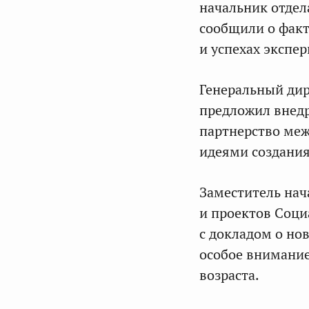
начальник отде
сообщили о факт
и успехах экспе
Генеральный ди
предложил внедр
партнерство ме
идеями создания
Заместитель на
и проектов Соци
с докладом о но
особое внимани
возраста.