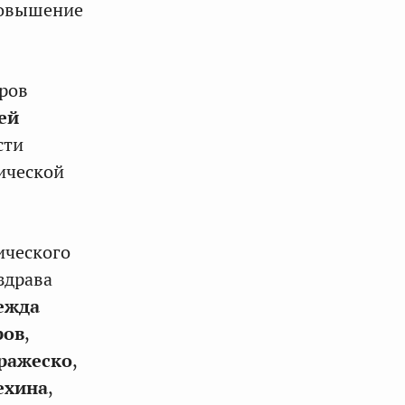
повышение
ров
ей
сти
ической
ического
здрава
ежда
ров
,
ражеско
,
ехина
,