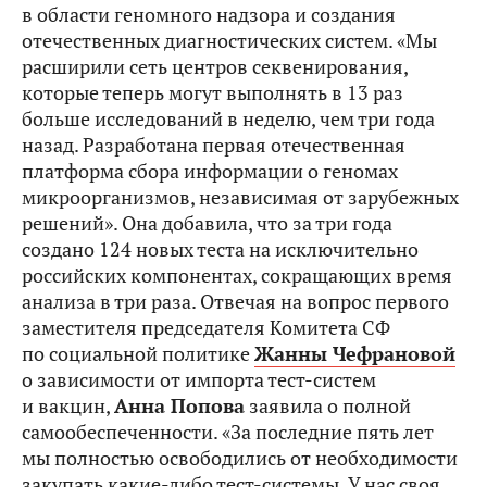
в области геномного надзора и создания
отечественных диагностических систем. «Мы
расширили сеть центров секвенирования,
которые теперь могут выполнять в 13 раз
больше исследований в неделю, чем три года
назад. Разработана первая отечественная
платформа сбора информации о геномах
микроорганизмов, независимая от зарубежных
решений». Она добавила, что за три года
создано 124 новых теста на исключительно
российских компонентах, сокращающих время
анализа в три раза. Отвечая на вопрос первого
заместителя председателя Комитета СФ
по социальной политике
Жанны Чефрановой
о зависимости от импорта тест-систем
и вакцин,
Анна Попова
заявила о полной
самообеспеченности. «За последние пять лет
мы полностью освободились от необходимости
закупать какие‑либо тест-системы. У нас своя