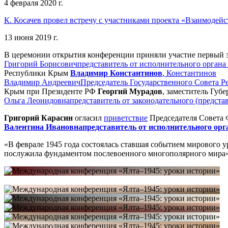
4 февраля 2020 г.
К. Косачев провел встречу с участниками проекта «Взаимоде
13 июня 2019 г.
В церемонии открытия конференции приняли участие первый з
Григорий Борисович
представитель от исполнительного органа
Республики Крым
Владимир Константинов
,
Константинов
Владимир Андреевич
Председатель Государственного Совета 
Крым при Президенте РФ
Георгий Мурадов
, заместитель Губ
Ольга Леонидовна
представитель от законодательного (предста
Григорий Карасин
огласил
приветствие
Председателя Совета
Валентина Ивановна
представитель от исполнительного орг
«В феврале 1945 года состоялась ставшая событием мирового 
послужила фундаментом послевоенного многополярного мира»,