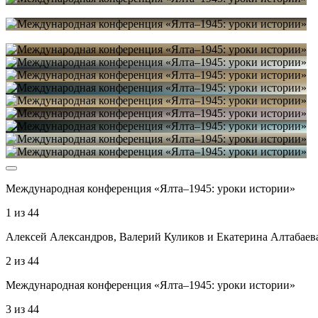
Международная конференция «Ялта–1945: уроки истории»
1
из
44
Алексей Александров, Валерий Куликов и Екатерина Алтабаев
2
из
44
Международная конференция «Ялта–1945: уроки истории»
3
из
44