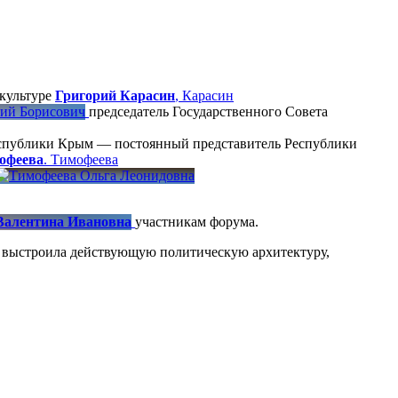
 культуре
Григорий Карасин
,
Карасин
председатель Государственного Совета
Республики Крым — постоянный представитель Республики
офеева
.
Тимофеева
участникам форума.
ая выстроила действующую политическую архитектуру,