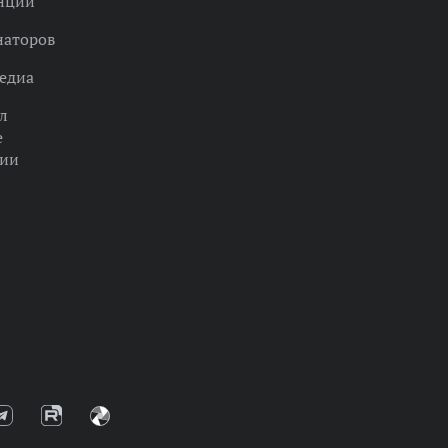
нции
наторов
едиа
л
е
ции