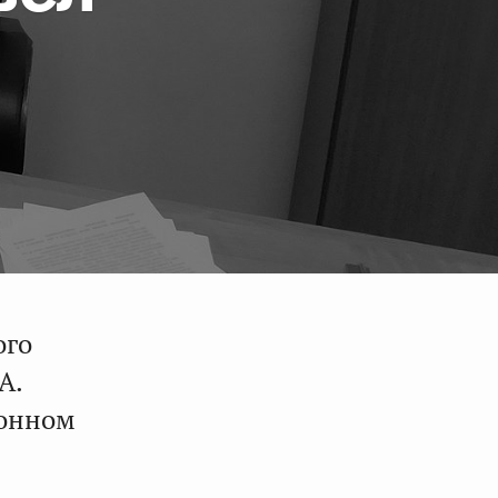
ого
А.
фонном