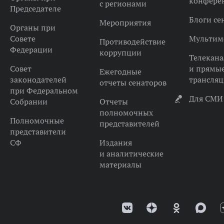
конфере
с регионами
Председателе
Блоги се
Мероприятия
Органы при
Совете
Мультим
Противодействие
Федерации
коррупции
Телекана
Совет
и прямы
Ежегодные
законодателей
трансля
отчеты сенаторов
при Федеральном
Для СМИ
Собрании
Отчеты
полномочных
Полномочные
представителей
представители
СФ
Издания
и аналитические
материалы