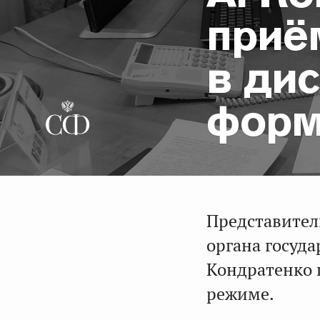
приё
в ди
форм
Представител
органа госуда
Кондратенко 
режиме.