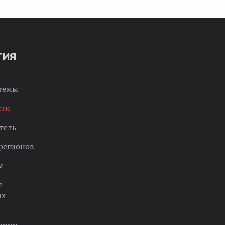
ТИЯ
 темы
сти
тель
регионов
ы
ы
ах