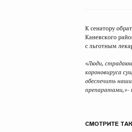
К сенатору обра
Каневского райо
с льготным лек
«Люди, страдающ
короновируса су
обеспечить наши
препаратами,»- 
СМОТРИТЕ ТА