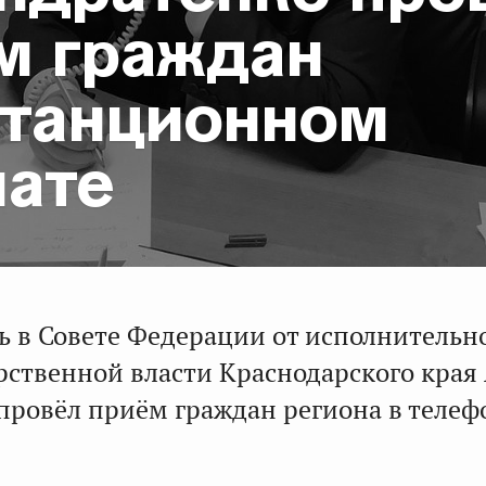
м граждан
станционном
ате
ь в Совете Федерации от исполнительн
рственной власти Краснодарского края 
провёл приём граждан региона в теле