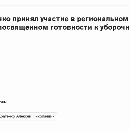
нко принял участие в региональном
посвященном готовности к уборочн
ионы
ратенко Алексей Николаевич