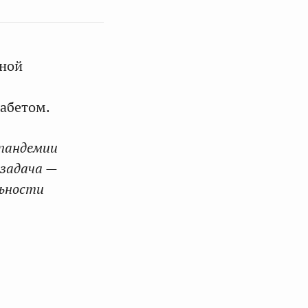
ьной
абетом.
 пандемии
 задача —
льности