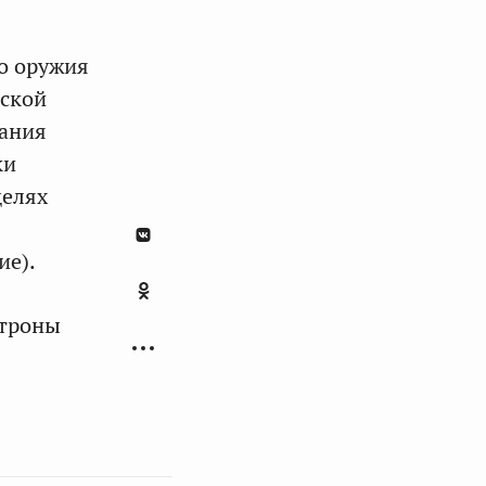
о оружия
йской
вания
ки
целях
ие).
атроны