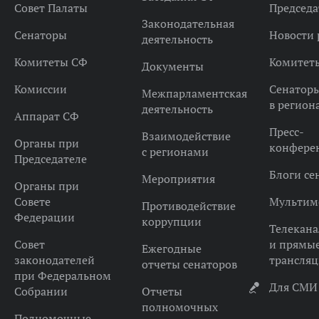
Совет Палаты
Председа
Законодательная
Сенаторы
Новости 
деятельность
Комитеты СФ
Комитет
Документы
Комиссии
Сенатор
Межпарламентская
в регион
деятельность
Аппарат СФ
Пресс-
Взаимодействие
Органы при
конфере
с регионами
Председателе
Блоги се
Мероприятия
Органы при
Совете
Мультим
Противодействие
Федерации
коррупции
Телекана
Совет
и прямы
Ежегодные
законодателей
трансля
отчеты сенаторов
при Федеральном
Для СМИ
Собрании
Отчеты
полномочных
Полномочные