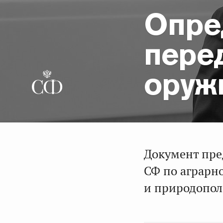
Опре
пере
оруж
Документ пре
СФ по аграрн
и природопол