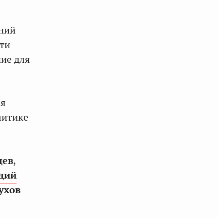
ений
сти
ние для
ля
литике
дев
,
дий
ухов