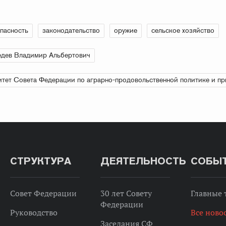
пасность
законодательство
оружие
сельское хозяйство
дев Владимир Альбертович
тет Совета Федерации по аграрно-продовольственной политике и п
СТРУКТУРА
ДЕЯТЕЛЬНОСТЬ
СОБЫ
Совет Федерации
30 лет Совету
Главные
Федерации
Руководство
Все ново
Заседания СФ