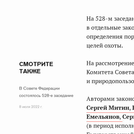
На 528-м заседа
в отдельные зак
определения пор
целей охоты.
На рассмотрение
СМОТРИТЕ
ТАКЖЕ
Комитета Совета
и природопольз
В Совете Федерации
состоялось 528-е заседание
Авторами закон
Сергей Митин
,
8 июля 2022 г.
Емельянов
,
Сер
(в период испол