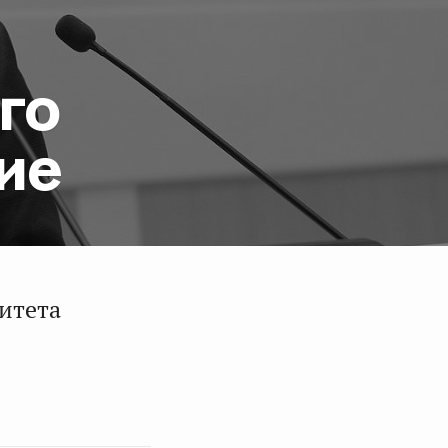
го
ие
итета