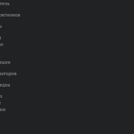
тель
регионов
ы
ы
ах
нции
наторов
едиа
л
е
ции