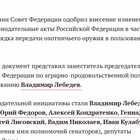
нии Совет Федерации одобрил внесение измен
онодательные акты Российской Федерации в ча
ядка передачи охотничьего оружия в пользова
 документ представил заместитель председате
 Федерации по аграрно-продовольственной по
ованию
Владимир Лебедев
.
одательной инициативы стали
Владимир Лебе
Юрий Федоров
,
Алексей Кондратенко
,
Генна
гей Лисовский
,
Вадим
Николаев
,
Иван Кулаб
нения ими полномочий сенаторов), депутаты