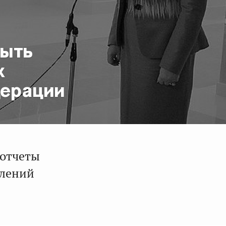
быть
х
дерации
 отчеты
влений