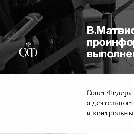
В.Матви
проинфо
выполне
Совет Федера
о деятельнос
и контрольны