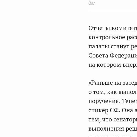
Зал
Отчеты комитето
контрольное рас
палаты станут р
Совета Федерац
на котором впер
«Раньше на засе
о том, как выпо
поручения. Тепер
спикер СФ. Она 
тем, что сенато
выполнения реш