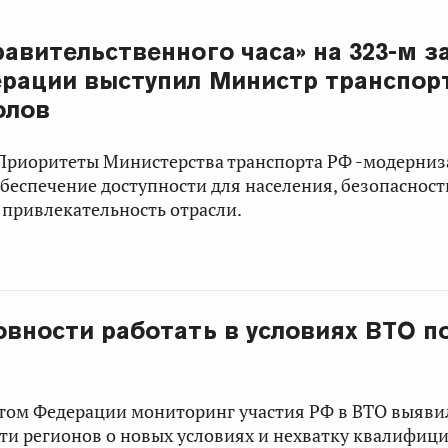
равительственного часа» на 323-м з
рации выступил Министр транспор
олов
Приоритеты Министерства транспорта РФ -модерни
беспечение доступности для населения, безопасност
привлекательность отрасли.
овности работать в условиях ВТО п
ом Федерации мониторинг участия РФ в ВТО выяви
и регионов о новых условиях и нехватку квалифиц