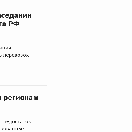
аседании
та РФ
зация
ь перевозок
о регионам
л недостаток
ированных