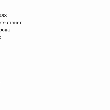
иях
те станет
рода
х
й