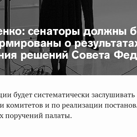
енко: сенаторы должны 
рмированы о результата
ния решений Совета Фе
ции будет систематически заслушивать
ти комитетов и по реализации постано
х поручений палаты.