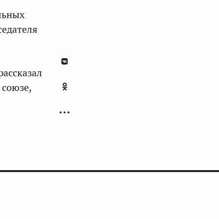
льных
седателя
рассказал
 союзе,