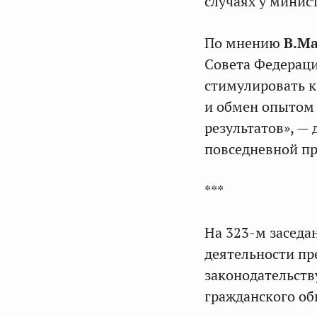
случаях у минис
По мнению
В.М
Совета Федераци
стимулировать к
и обмен опытом 
результатов», — 
повседневной пр
***
На 323-м заседа
деятельности пр
законодательств
гражданского об