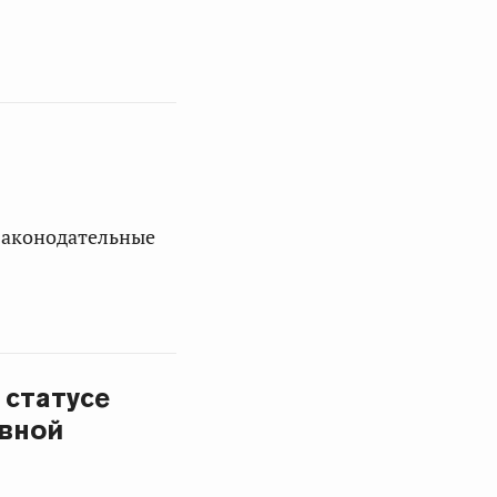
законодательные
 статусе
ивной