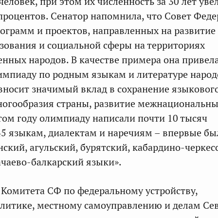
человек, при этом их численность за 30 лет уве
 процентов. Сенатор напомнила, что Совет Фед
рограмм и проектов, направленных на развитие
зования и социальной сферы на территориях
нных народов. В качестве примера она привел
импиаду по родным языкам и литературе народ
 вносит значимый вклад в сохранение языковог
ногообразия страны, развитие межнациональн
том году олимпиаду написали почти 10 тысяч
5 языкам, диалектам и наречиям – впервые бы
ский, агульский, бурятский, кабардино-черкес
чаево-балкарский языки».
 Комитета СФ по федеральному устройству,
литике, местному самоуправлению и делам Сев