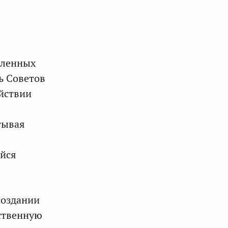
сленных
ь Советов
йствии
тывая
ейся
создании
рственную