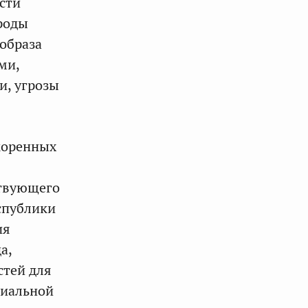
сти
роды
образа
ми,
и, угрозы
коренных
ствующего
спублики
ия
а,
стей для
циальной