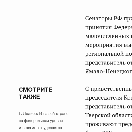
Сенаторы РФ пр
принятия Федера
малочисленных 
мероприятия выс
региональной по
представитель о
Ямало-Ненецког
С приветственны
СМОТРИТЕ
ТАКЖЕ
председателя Ко
представитель о
Г. Ледков: В нашей стране
Тверской облас
на федеральном уровне
проживают предс
и в регионах уделяется