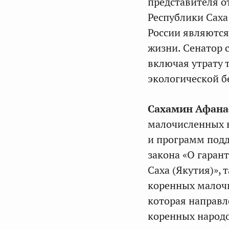
представителя о
Республики Саха
России являются
жизни. Сенатор с
включая утрату 
экологической б
Сахамин Афана
малочисленных 
и программ подд
закона «О гаран
Саха (Якутия)»,
коренных малочи
которая направл
коренных народо