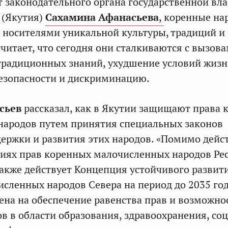
т законодательного органа государственной вла
 (Якутия)
Сахамина Афанасьева
,
коренные на
 носителями уникальной культуры, традиций и 
читает, что сегодня они сталкиваются с вызова
традиционных знаний, ухудшение условий жизн
езопасности и дискриминацию.
сьев
рассказал, как в Якутии защищают права 
народов путем принятия специальных законов
ержки и развития этих народов. «Помимо дей
тиях прав коренных малочисленных народов Ре
 также действует Концепция устойчивого развит
сленных народов Севера на период до 2035 год
ена на обеспечение равенства прав и возможно
в в области образования, здравоохранения, со