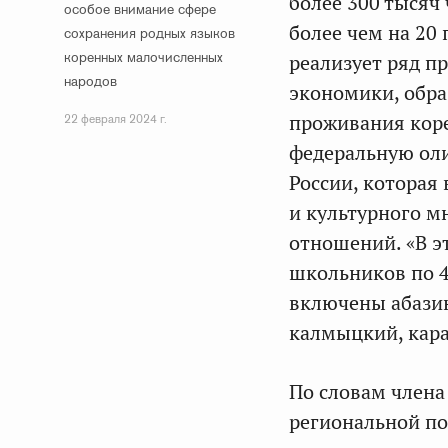
более 300 тысяч 
особое внимание сфере
более чем на 20
сохранения родных языков
коренных малочисленных
реализует ряд п
народов
экономики, обра
проживания коре
22 февраля 2024 г.
федеральную ол
России, которая
и культурного м
отношений. «В э
школьников по 4
включены абазин
калмыцкий, кара
По словам члена
региональной по