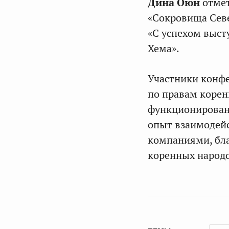
Дина Оюн
отмет
«Сокровища Севе
«С успехом выст
Хема».
Участники конф
по правам коре
функционирован
опыт взаимодей
компаниями, бла
коренных народо