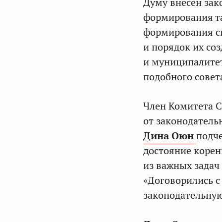
Думу внесен зак
формирования та
формирования с
и порядок их со
и муниципалитет
подобного совет
Член Комитета 
от законодатель
Дина Оюн
подч
достояние корен
из важных задач
«Договорились с
законодательну