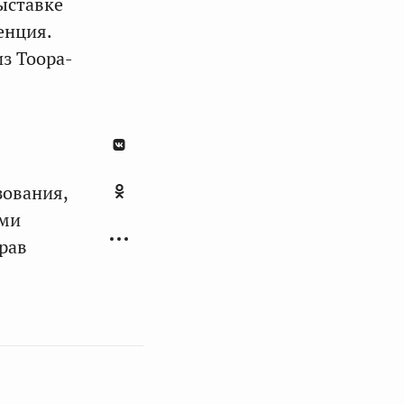
ыставке
енция.
з Тоора-
зования,
ыми
рав