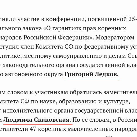
иняли участие в конференции, посвященной 25
льного закона «О гарантиях прав коренных
народов Российской Федерации». Модератором
тупил член Комитета СФ по федеративному ус
литике, местному самоуправлению и делам Сев
т законодательного органа государственной вла
о автономного округа
Григорий Ледков
.
м словом к участникам обратилась заместител
митета СФ по науке, образованию и культуре,
т исполнительного органа государственной вла
ти
Людмила Скаковская
.
По ее словам, в Росси
тавители 47 коренных малочисленных народов