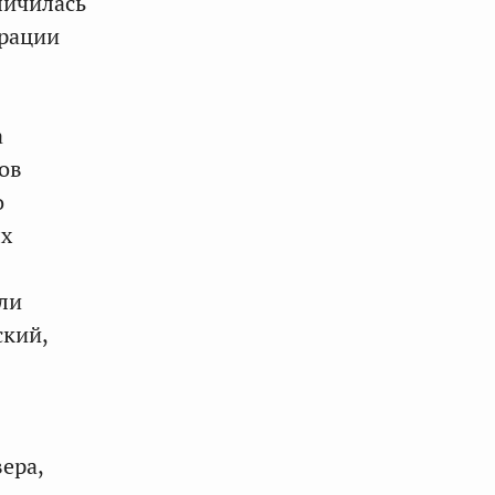
личилась
ерации
а
ов
о
ых
ли
ский,
ера,