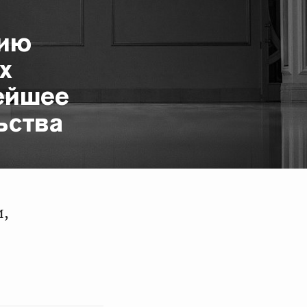
цию
х
ейшее
ьства
,