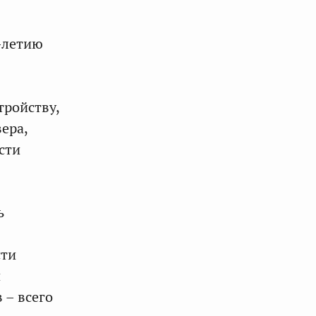
-летию
тройству,
ера,
сти
ь
сти
и
 – всего