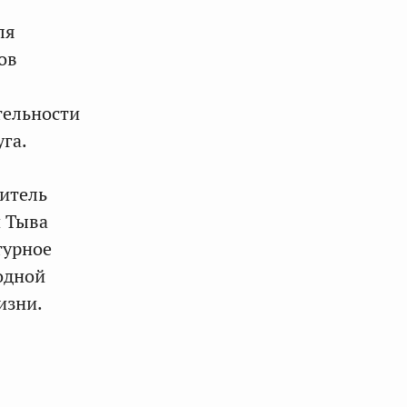
ля
ов
тельности
га.
итель
и Тыва
турное
одной
изни.