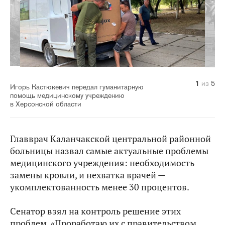
1
2
3
4
5
из
из
из
из
из
5
5
5
5
5
Игорь Кастюкевич передал гуманитарную
помощь медицинскому учреждению
в Херсонской области
Главврач Каланчакской центральной районной
больницы назвал самые актуальные проблемы
медицинского учреждения: необходимость
замены кровли, и нехватка врачей —
укомплектованность менее 30 процентов.
Сенатор взял на контроль решение этих
проблем. «Проработаю их с правительством