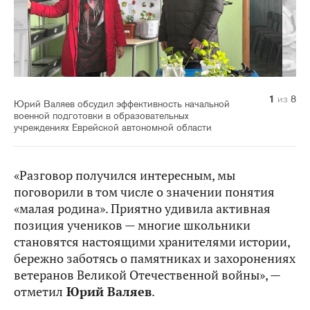
1
2
3
4
5
6
7
8
из
из
из
из
из
из
из
из
8
8
8
8
8
8
8
8
Юрий Валяев обсудил эффективность начальной
военной подготовки в образовательных
учреждениях Еврейской автономной области
«Разговор получился интересным, мы
поговорили в том числе о значении понятия
«малая родина». Приятно удивила активная
позиция учеников — многие школьники
становятся настоящими хранителями истории,
бережно заботясь о памятниках и захоронениях
ветеранов Великой Отечественной войны», —
отметил
Юрий Валяев
.