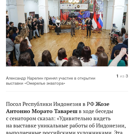
1
2
3
из
из
из
3
3
3
Александр Карелин принял участие в открытии
выставки «Ожерелье экватора»
Посол Республики Индонезия в РФ
Жозе
Антонио Морато Тавареш
в ходе беседы
с сенатором сказал: «Удивительно видеть
на выставке уникальные работы об Индонезии,
выполненные российскими художниками. Эта