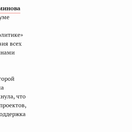
минова
руме
олитике»
ия всех
анами
торой
ла
нула, что
проектов,
поддержка