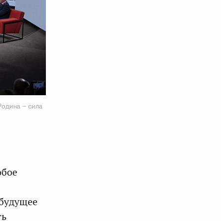
Родина – сила
обое
 будущее
ть