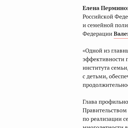
Елена Пермино
Российской Феде
и семейной поли
Федерации
Вале
«Одной из главн
эффективности п
института семьи
с детьми, обесп
продолжительнос
Глава профильно
Правительством 
по реализации с
многодетности в