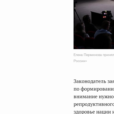
Елена Перминова принял
России»
Законодатель за
по формированию
внимание нужно 
репродуктивного
здоровье нации 