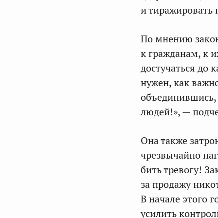
и тиражировать 
По мнению закон
к гражданам, к 
достучаться до к
нужен, как важно
объединившись, 
людей!», — подч
Она также затро
чрезвычайно паг
бить тревогу! За
за продажу ник
В начале этого 
усилить контрол