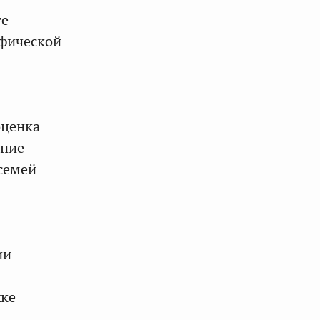
те
афической
оценка
ение
семей
ии
жке