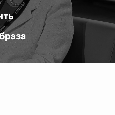
ить
образа