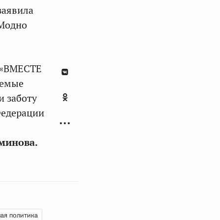
заявила
«Модно
е «ВМЕСТЕ
уемые
 заботу
 Федерации
минова.
ая политика