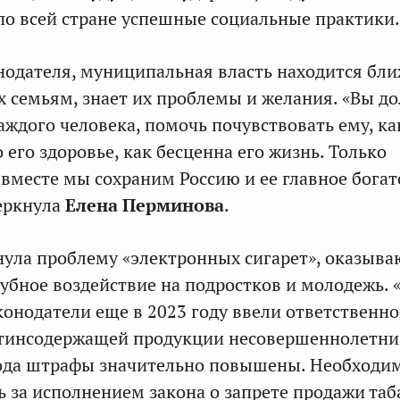
по всей стране успешные социальные практики.
одателя, муниципальная власть находится бли
их семьям, знает их проблемы и желания. «Вы д
аждого человека, помочь почувствовать ему, ка
 его здоровье, как бесценна его жизнь. Только
вместе мы сохраним Россию и ее главное богат
еркнула
Елена Перминова
.
нула проблему «электронных сигарет», оказыв
убное воздействие на подростков и молодежь. 
конодатели еще в 2023 году ввели ответственно
отинсодержащей продукции несовершеннолетни
года штрафы значительно повышены. Необходи
ь за исполнением закона о запрете продажи та