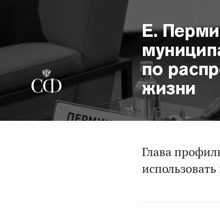
Е. Перм
муницип
по расп
жизни
Глава профил
использовать