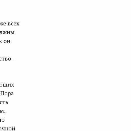
же всех
олжны
к он
ство –
ающих
«Пора
сть
м.
мо
бачной