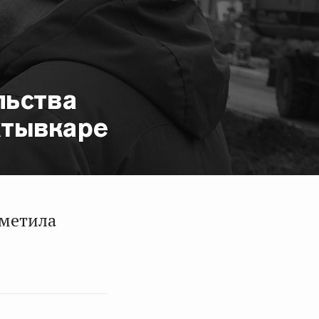
льства
ктывкаре
тметила