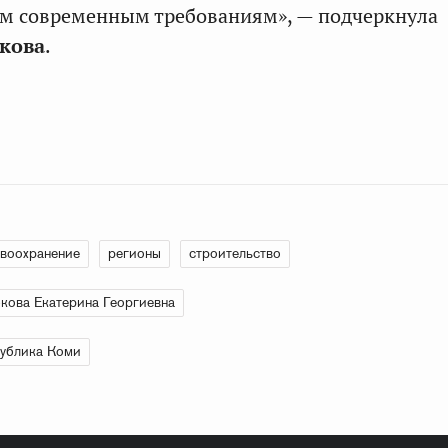
м современным требованиям», — подчеркнула
кова
.
воохранение
регионы
строительство
кова Екатерина Георгиевна
ублика Коми