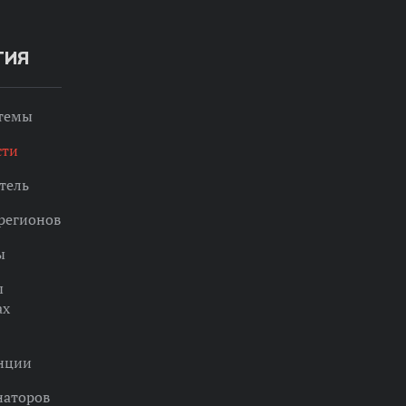
ТИЯ
 темы
сти
тель
регионов
ы
ы
ах
нции
наторов