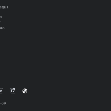
едиа
л
е
ции
-09