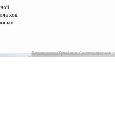
ьной
ила ход
новых