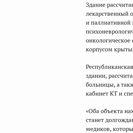
Здание рассчита
лекарственный о
и паллиативной 
психоневрологич
онкологическое 
корпусом крыты
Республиканская
здании, рассчита
больницы, а так
кабинет КТ и сп
«Оба объекта на
станет долгожда
медиков, которы