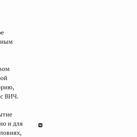
ое
авным
овом
рой
орию,
с ВИЧ.
ытие
но и для
ловиях,