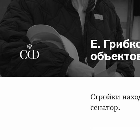
Е. Грибк
объекто
Стройки нахо
сенатор.