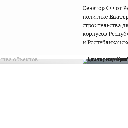
Сенатор СФ от Р
политике
Екате
строительства д
корпусов Респуб
и Республиканс