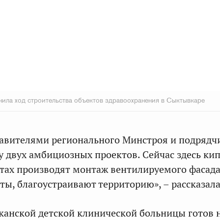
нила ход строительства объектов здравоохранения в Сыктывкаре
тавителями регионального Минстроя и подрядч
у двух амбициозных проектов. Сейчас здесь ки
ктах производят монтаж вентилируемого фасада
ты, благоустраивают территорию», – рассказала
канской детской клинической больницы готов н