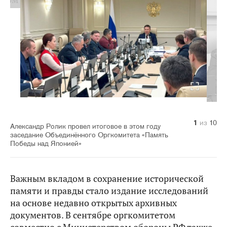
10
1
2
3
4
5
6
7
8
9
из
из
из
из
из
из
из
из
из
из
10
10
10
10
10
10
10
10
10
10
Александр Ролик провел итоговое в этом году
заседание Объединённого Оргкомитета «Память
Победы над Японией»
Важным вкладом в сохранение исторической
памяти и правды стало издание исследований
на основе недавно открытых архивных
документов. В сентябре оргкомитетом