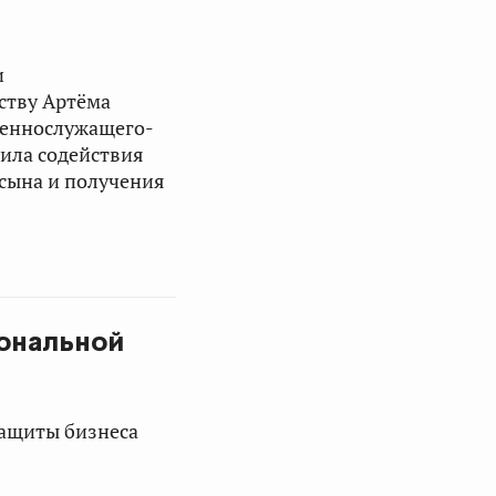
и
ьству
Артёма
оеннослужащего-
ила содействия
сына и получения
ональной
защиты бизнеса