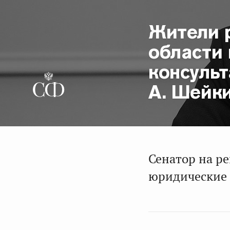
Жители 
области
консульт
А. Шейк
Сенатор на р
юридические 