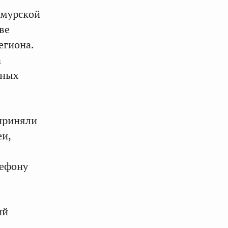
Амурской
ве
егиона.
а
зных
 приняли
еи,
лефону
ий