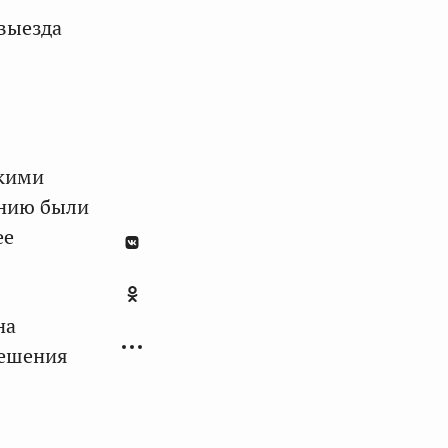
выезда
скими
ению были
ее
на
решения