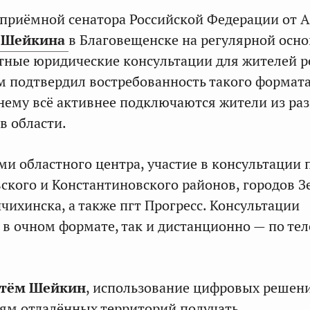
приёмной сенатора Российской Федерации от 
 Шейкина
в Благовещенске на регулярной осно
тные юридические консультации для жителей р
 подтвердил востребованность такого формат
к нему всё активнее подключаются жители из ра
в области.
ми областного центра, участие в консультации
кого и Константиновского районов, городов З
чихинска, а также пгт Прогресс. Консультации
 в очном формате, так и дистанционно — по те
тём Шейкин
, использование цифровых решен
ям отдалённых территорий получать