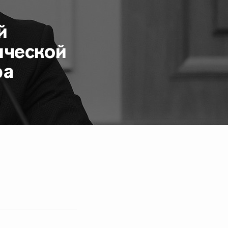
й
ической
ра