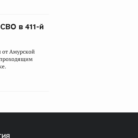
СВО в 411-й
и от Амурской
 проходящим
ке.
ТИЯ