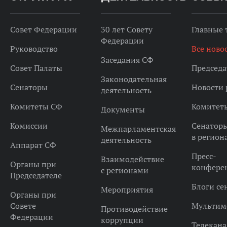
Совет Федерации
30 лет Совету
Главные
Федерации
Руководство
Все ново
Заседания СФ
Совет Палаты
Председа
Законодательная
Сенаторы
Новости 
деятельность
Комитеты СФ
Комитет
Документы
Комиссии
Сенатор
Межпарламентская
в регион
деятельность
Аппарат СФ
Пресс-
Взаимодействие
Органы при
конфере
с регионами
Председателе
Блоги се
Мероприятия
Органы при
Совете
Мультим
Противодействие
Федерации
коррупции
Телекана