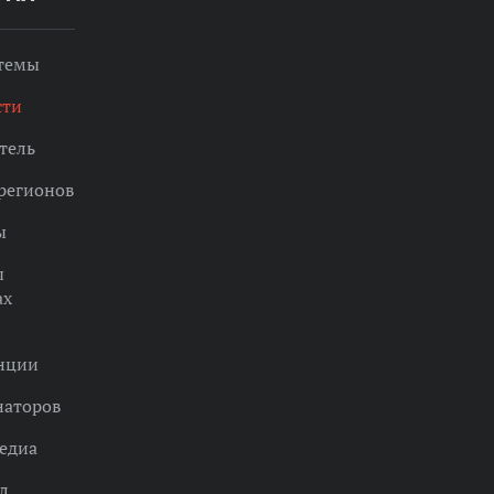
 темы
сти
тель
регионов
ы
ы
ах
нции
наторов
едиа
л