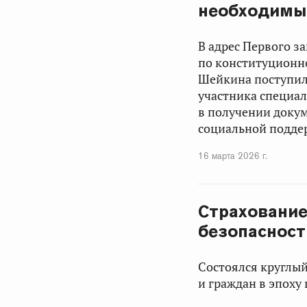
необходимы
В адрес Первого з
по конституционно
Шейкина
поступил
участника специа
в получении доку
социальной подде
16 марта 2026 г.
Страхование
безопасност
Состоялся круглы
и граждан в эпоху