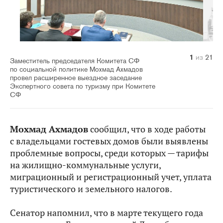
10
14
20
21
11
12
13
15
16
17
18
19
1
2
3
4
5
6
7
8
9
из
из
из
из
из
из
из
из
из
из
из
из
из
из
из
из
из
из
из
из
из
21
21
21
21
21
21
21
21
21
21
21
21
21
21
21
21
21
21
21
21
21
Заместитель председателя Комитета СФ
по социальной политике Мохмад Ахмадов
провел расширенное выездное заседание
Экспертного совета по туризму при Комитете
СФ
Мохмад Ахмадов
сообщил, что в ходе работы
с владельцами гостевых домов были выявлены
проблемные вопросы, среди которых — тарифы
на жилищно-коммунальные услуги,
миграционный и регистрационный учет, уплата
туристического и земельного налогов.
Сенатор напомнил, что в марте текущего года