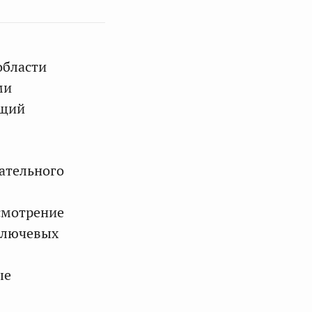
области
ми
ущий
ательного
смотрение
ключевых
ые