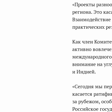
«Проекты разноо
региона. Это ка
Взаимодействие 
практических рез
Как член Комит
активно вовлече
международного 
внимание на угл
и Индией.
«Сегодня мы пе
касается ратифи
за рубежом, осо
Российское госу