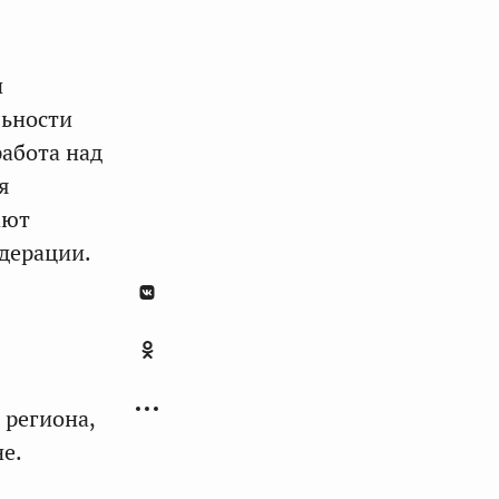
и
льности
абота над
я
ают
дерации.
 региона,
е.