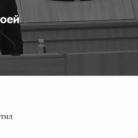
воей
етил