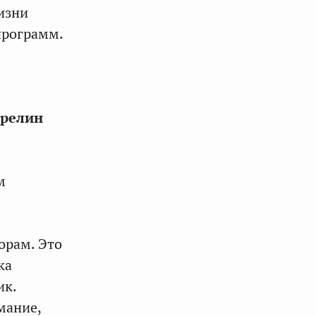
изни
программ.
арелин
м
орам. Это
ка
ик.
мание,