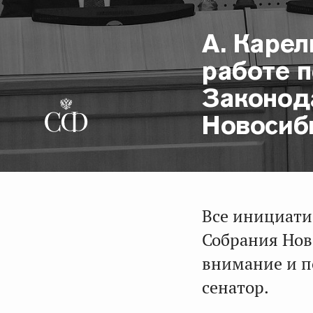
А. Карел
работе 
Законод
Новосиб
Все инициати
Собрания Нов
внимание и п
сенатор.