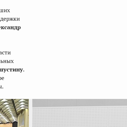
аших
ддержки
ександр
асти
льных
шустину
.
ре
ы.