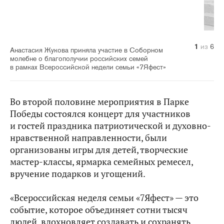
1
2
3
4
5
6
из
из
из
из
из
из
6
6
6
6
6
6
Анастасия Жукова приняла участие в Соборном
молебне о благополучии российских семей
в рамках Всероссийской недели семьи «7Яфест»
Во второй половине мероприятия в Парке
Победы состоялся концерт для участников
и гостей праздника патриотической и духовно-
нравственной направленности, были
организованы игры для детей, творческие
мастер-классы, ярмарка семейных ремесел,
вручение подарков и угощений.
«Всероссийская неделя семьи «7Яфест» — это
событие, которое объединяет сотни тысяч
людей, вдохновляет создавать и сохранять