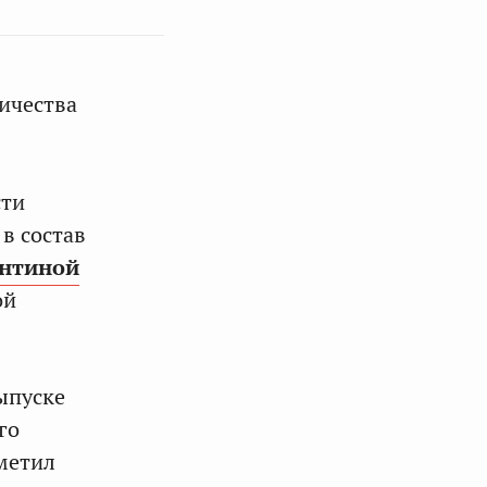
ичества
сти
 в состав
нтиной
ой
ыпуске
го
тметил