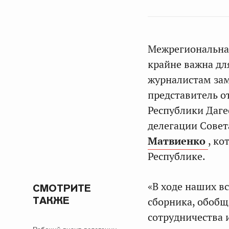
Межрегиональная
крайне важна дл
журналистам зам
представитель о
Республики Даг
делегации Совет
Матвиенко
, ко
Республике.
«В ходе наших в
СМОТРИТЕ
ТАКЖЕ
сборника, обоб
сотрудничества 