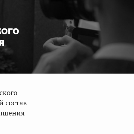
кого
я
ского
й состав
учшения