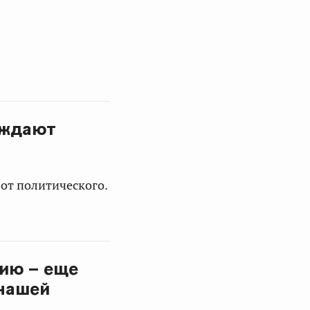
уждают
от политического.
сию – еще
 нашей