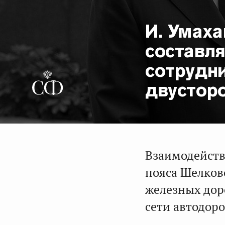
И. Умах
составл
сотрудн
двустор
Взаимодейств
пояса Шелков
железных дор
сети автодор