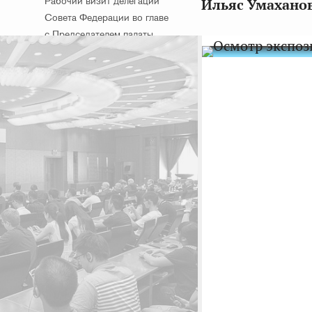
Рабочий визит делегации
Ильяс Умахано
Совета Федерации во главе
с Председателем палаты
В. Матвиенко в КНР
9 сентября 2016 г.