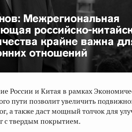
анов: Межрегиональная
яющая российско-китайс
ичества крайне важна дл
онних отношений
ие России и Китая в рамках Экономиче
ого пути позволит увеличить подвижно
ог, а также даст мощный толчок для ул
ог с твердым покрытием.