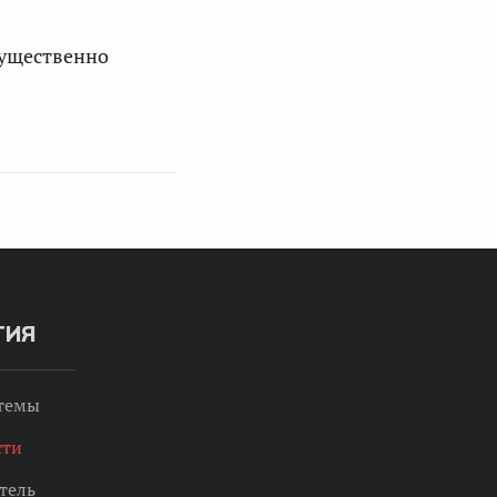
существенно
ТИЯ
 темы
сти
тель