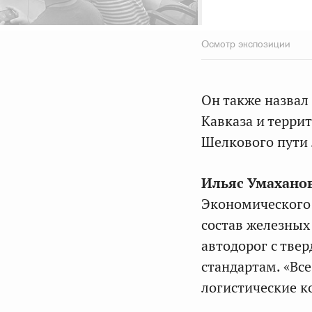
Осмотр экспозиции
Он также назвал
Кавказа и терри
Шелкового пути 
Ильяс Умахано
Экономического 
состав железных
автодорог с тве
стандартам. «Вс
логистические к