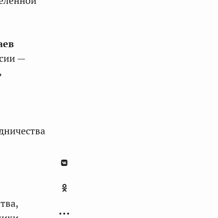
целенной
аев
ссии —
ь
удничества
тва,