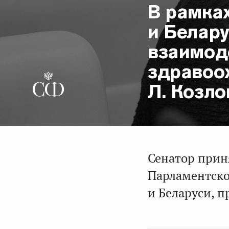
В рамка
и Белар
взаимод
здравоо
Л. Козло
Сенатор прин
Парламентско
и Беларуси, 