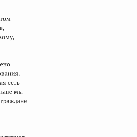
 том
а,
вому,
жено
ования.
ая есть
альше мы
 граждане