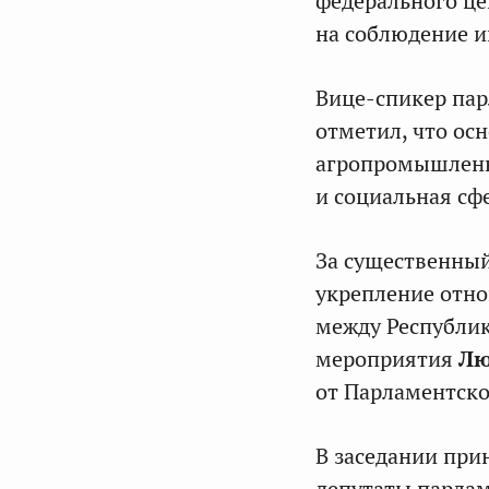
федерального це
на соблюдение и
Вице-спикер па
отметил, что ос
агропромышленн
и социальная сф
За существенный
укрепление отно
между Республик
мероприятия
Лю
от Парламентско
В заседании при