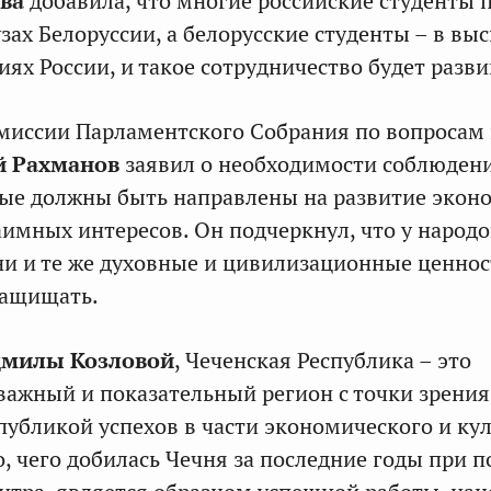
ва
добавила, что многие российские студенты 
зах Белоруссии, а белорусские студенты – в вы
ях России, и такое сотрудничество будет разви
омиссии Парламентского Собрания по вопросам
й Рахманов
заявил о необходимости соблюден
рые должны быть направлены на развитие экон
имных интересов. Он подчеркнул, что у народо
ни и те же духовные и цивилизационные ценнос
защищать.
милы Козловой
, Чеченская Республика – это
ажный и показательный регион с точки зрения
публикой успехов в части экономического и ку
о, чего добилась Чечня за последние годы при 