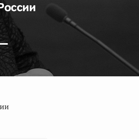
России
 —
сии