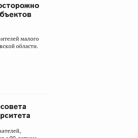
 осторожно
убъектов
вителей малого
вской области.
 совета
ерситета
вателей,