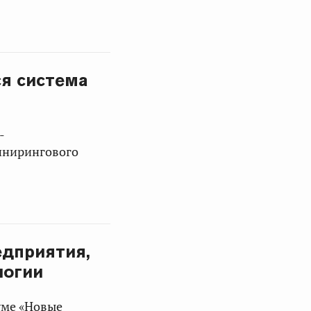
ся система
-
инирингового
едприятия,
логии
уме «Новые