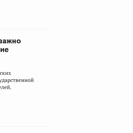
 важно
ние
ских
ударственной
елей.