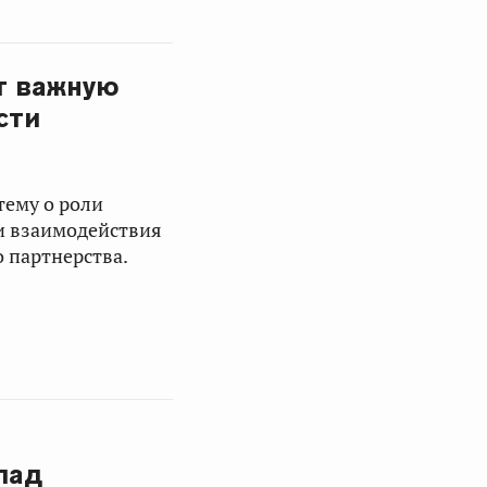
т важную
сти
тему о роли
и взаимодействия
о партнерства.
лад