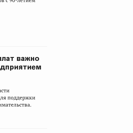
ов с 90-летием
плат важно
едприятием
асти
для поддержки
имательства.