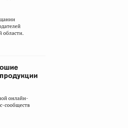
ещании
одателей
 области.
рошие
 продукции
ной онлайн-
с-сообществ