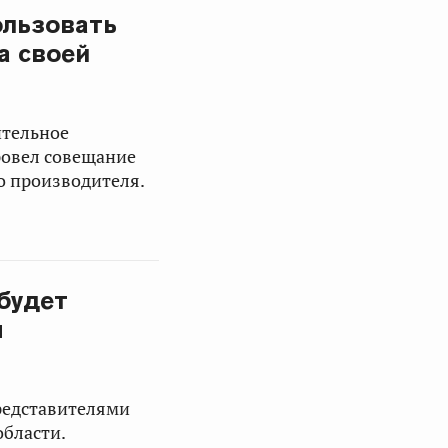
ользовать
а своей
ительное
ровел совещание
о производителя.
будет
м
редставителями
области.