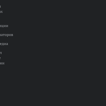
ы
ах
нции
наторов
едиа
л
е
ции