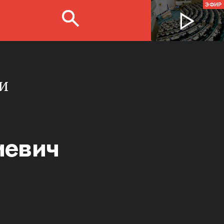
ЭФИР
и
иевич