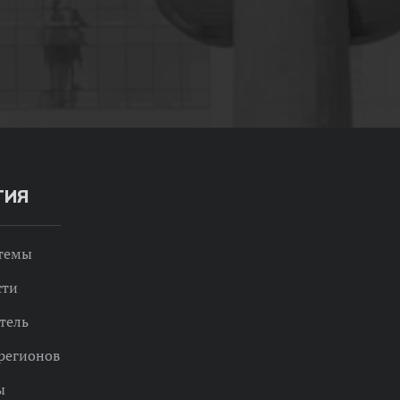
ТИЯ
 темы
сти
тель
регионов
ы