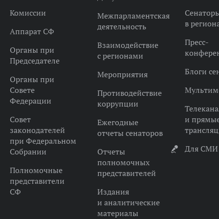
Комиссии
Сенатор
Межпарламентская
в регион
деятельность
Аппарат СФ
Пресс-
Взаимодействие
Органы при
конфере
с регионами
Председателе
Блоги се
Мероприятия
Органы при
Совете
Мультим
Противодействие
Федерации
коррупции
Телекана
Совет
и прямы
Ежегодные
законодателей
трансля
отчеты сенаторов
при Федеральном
Для СМИ
Собрании
Отчеты
полномочных
Полномочные
представителей
представители
СФ
Издания
и аналитические
материалы