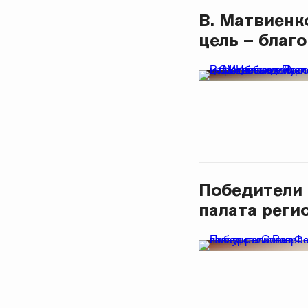
В. Матвиенк
цель – благ
Победители 
палата реги