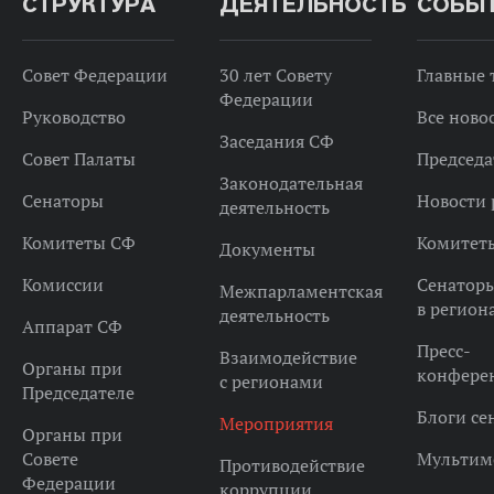
СТРУКТУРА
ДЕЯТЕЛЬНОСТЬ
СОБЫ
Совет Федерации
30 лет Совету
Главные
Федерации
Руководство
Все ново
Заседания СФ
Совет Палаты
Председа
Законодательная
Сенаторы
Новости 
деятельность
Комитеты СФ
Комитет
Документы
Комиссии
Сенатор
Межпарламентская
в регион
деятельность
Аппарат СФ
Пресс-
Взаимодействие
Органы при
конфере
с регионами
Председателе
Блоги се
Мероприятия
Органы при
Совете
Мультим
Противодействие
Федерации
коррупции