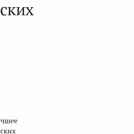
йских
учшее
йских