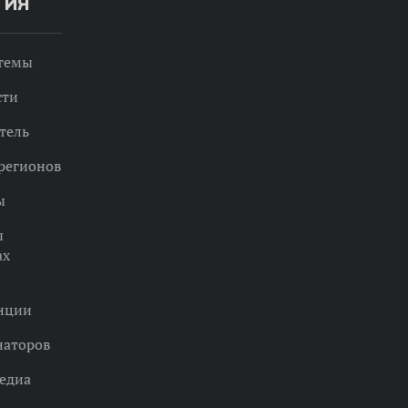
ТИЯ
 темы
сти
тель
регионов
ы
ы
ах
нции
наторов
едиа