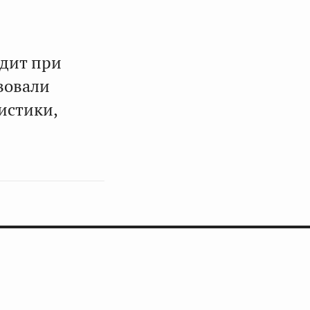
одит при
вовали
истики,