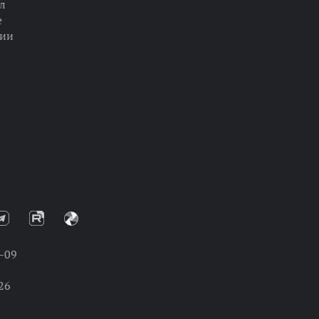
л
е
ции
-09
26