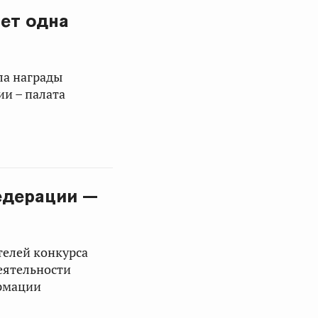
ет одна
ла награды
и – палата
едерации —
телей конкурса
еятельности
ормации