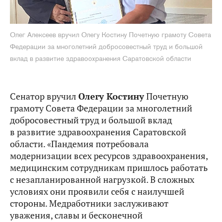
Олег Алексеев вручил Олегу Костину Почетную грамоту Совета
Федерации за многолетний добросовестный труд и большой
вклад в развитие здравоохранения Саратовской области
Сенатор вручил
Олегу Костину
Почетную
грамоту Совета Федерации за многолетний
добросовестный труд и большой вклад
в развитие здравоохранения Саратовской
области. «Пандемия потребовала
модернизации всех ресурсов здравоохранения,
медицинским сотрудникам пришлось работать
с незапланированной нагрузкой. В сложных
условиях они проявили себя с наилучшей
стороны. Медработники заслуживают
уважения, славы и бесконечной