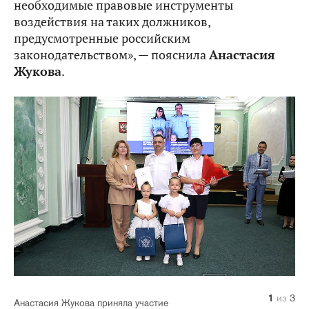
необходимые правовые инструменты
воздействия на таких должников,
предусмотренные российским
законодательством», — пояснила
Анастасия
Жукова
.
1
2
3
из
из
из
3
3
3
Анастасия Жукова приняла участие