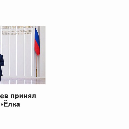
ев принял
 «Ёлка