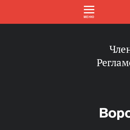
МЕНЮ
Член Комитета Совета Федерации по
Реглам
Вор