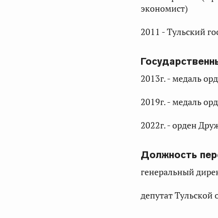
экономист)
2011 - Тульский г
Государственн
2013г. - медаль ор
2019г. - медаль ор
2022г. - орден Др
Должность пер
генеральный дире
депутат Тульской 