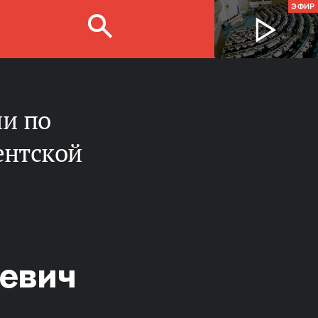
ЭФИР
ентской
евич