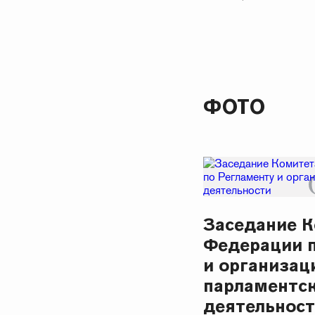
ФОТО
Заседание К
Федерации п
и организац
парламентс
деятельнос